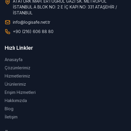
ATATÜRK MAH. ERTUĞRUL GAZİ SK. METROPOL
İSTANBUL A BLOK NO: 2 E İÇ KAPI NO: 331 ATAŞEHİR /
İSTANBUL
info@logisafe.net.tr
+90 (216) 606 88 80
Hızlı Linkler
Anasayfa
Çözümlerimiz
Hizmetlerimiz
Ürünlerimiz
Erişim Hizmetleri
Hakkımızda
Blog
İletişim